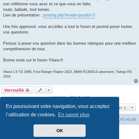
son millésime vous avez et ce que vous en faite,
route, ballade, tout terrain.
Lien de présentation :
posting.php?mode=post&f=3
Une fois approuvé, vous accédez a tout le forum et pourrai poser toutes
vos questions.
Pensez à poser vos question dans les bonnes rubriques pour une meilleur
compréhension de tous.
Bonne route sur le forum Vitara.fr
Vitara 1.9 TD 1998, Ford Ranger Raptor 2023, BMW R1300GS adventure, Twingo RS
2010
Verrouillé
1 message • Page
1
sur
1
En poursuivant votre navigation, vous acceptez
Aller à
l’utilisation de cookies.
En savoir plus
Vitara
Portail
Forum Vitara
Heures au format
UTC+01:00
OK
Développé par
phpBB
® Forum Software © phpBB Limited
Traduit par
phpBB-fr.com