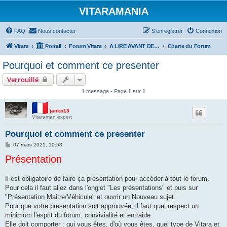
VITARAMANIA
FAQ
Nous contacter
S’enregistrer
Connexion
Vitara
Portail
Forum Vitara
A LIRE AVANT DE POSTER
Charte du Forum
Pourquoi et comment ce presenter
Verrouillé
1 message • Page
1
sur
1
janko13
Vitaraman expert
Pourquoi et comment ce presenter
M
07 mars 2021, 10:58
e
Présentation
s
s
a
g
Il est obligatoire de faire ça présentation pour accéder à tout le forum.
e
Pour cela il faut allez dans l'onglet "Les présentations" et puis sur
"Présentation Maitre/Véhicule" et ouvrir un Nouveau sujet.
Pour que votre présentation soit approuvée, il faut quel respect un
minimum l'esprit du forum, convivialité et entraide.
Elle doit comporter : qui vous êtes, d'où vous êtes, quel type de Vitara et