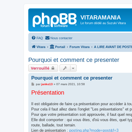
VITARAMANIA
Le forum dédié au Suzuki Vitara
FAQ
Nous contacter
Vitara
Portail
Forum Vitara
A LIRE AVANT DE POST
Pourquoi et comment ce presenter
Verrouillé
Pourquoi et comment ce presenter
M
par
janko13
»
07 mars 2021, 10:58
e
Présentation
s
s
a
g
Il est obligatoire de faire ça présentation pour accéder à to
e
Pour cela il faut allez dans l'onglet "Les présentations" et
Pour que votre présentation soit approuvée, il faut quel res
Elle doit comporter : qui vous êtes, d'où vous êtes, quel t
route, ballade, tout terrain.
Lien de présentation :
posting.php?mode=post&f=3