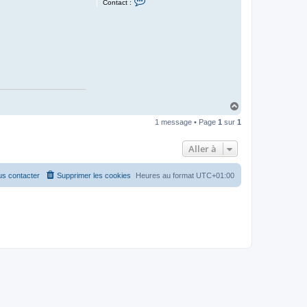
Contact :
o
n
t
a
c
t
e
r
j
a
n
k
H
o
1
a
3
1 message • Page
1
sur
1
u
t
Aller à
s contacter
Supprimer les cookies
Heures au format
UTC+01:00