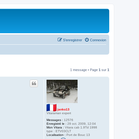
S’enregistrer
Connexion
1 message • Page
1
sur
1
janko13
Vitaraman expert
Messages :
12576
Enregistré le :
29 oct. 2009, 12:04
Mon Vitara :
Vitara cab 1.9Td 1998
type : ETV03CLT
Localisation :
Port de Bouc 13
C