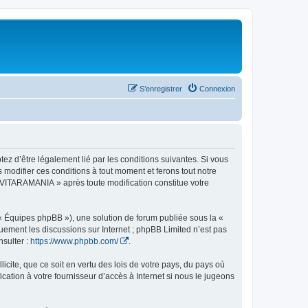
S’enregistrer
Connexion
z d’être légalement lié par les conditions suivantes. Si vous
modifier ces conditions à tout moment et ferons tout notre
 « VITARAMANIA » après toute modification constitue votre
 « Équipes phpBB »), une solution de forum publiée sous la «
iquement les discussions sur Internet ; phpBB Limited n’est pas
nsulter :
https://www.phpbb.com/
.
icite, que ce soit en vertu des lois de votre pays, du pays où
ation à votre fournisseur d’accès à Internet si nous le jugeons