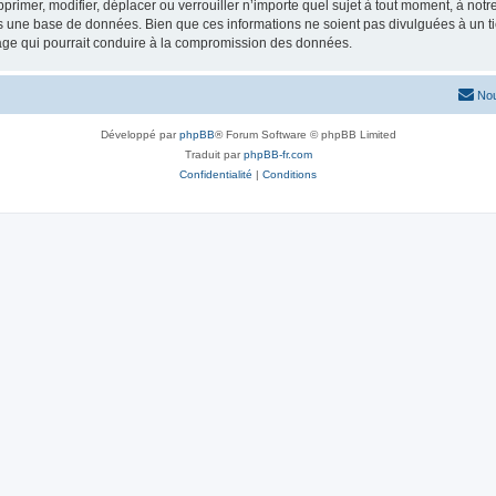
imer, modifier, déplacer ou verrouiller n’importe quel sujet à tout moment, à not
ans une base de données. Bien que ces informations ne soient pas divulguées à un
tage qui pourrait conduire à la compromission des données.
Nou
Développé par
phpBB
® Forum Software © phpBB Limited
Traduit par
phpBB-fr.com
Confidentialité
|
Conditions