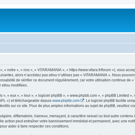
« notre », « nos », « VITARAMANIA », « https://www.vitara.fr/forum »), vous accepte
 suivantes, alors n’accédez pas et/ou n’utilisez pas « VITARAMANIA ». Nous pouvons 
onsabilité de vérifier ce document régulièrement, car votre utilisation continue de
r et/ou modifiées.
s », « eux », « leur », « logiciel phpBB », « www.phpbb.com », « phpBB Limited »,
GPL ») et téléchargeable depuis
www.phpbb.com
. Le logiciel phpBB facilite un
dits sur ce site. Pour de plus amples informations au sujet de phpBB, veuillez co
gaire, diffamatoire, haineux, menaçant, à caractère sexuel ou tout autre contenu ill
le action peut entraîner votre bannissement immédiat et permanent, avec une notific
our aider à faire respecter ces conditions.