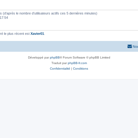
ités (d’après le nombre d’utilisateurs actifs ces 5 dernières minutes)
 17:54
é le plus récent est
Xavier01
.
Nou
Développé par
phpBB
® Forum Software © phpBB Limited
Traduit par
phpBB-fr.com
Confidentialité
|
Conditions