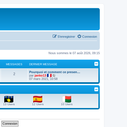
S’enregistrer
Connexion
Nous sommes le 07 août 2026, 09:15
MESSAGES
DERNIER MESSAGE
D
Pourquoi et comment ce presen…
M
2
e
V
par
janko13
r
o
07 mars 2021, 10:58
e
n
i
i
r
s
e
l
r
e
s
m
d
e
e
s
r
a
13 Users
12 Users
10 Users
s
n
a
i
g
g
e
e
r
e
m
e
s
s