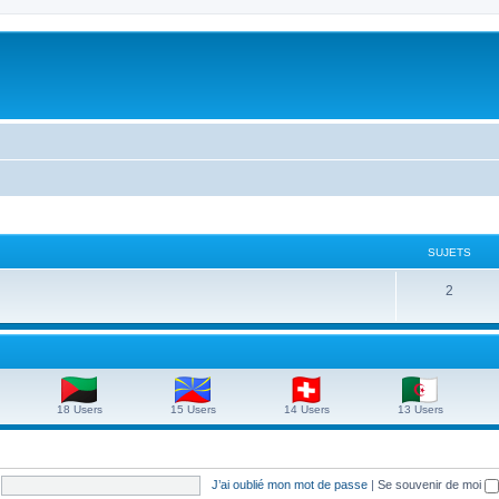
SUJETS
S
2
u
j
e
t
18 Users
15 Users
14 Users
13 Users
s
J’ai oublié mon mot de passe
|
Se souvenir de moi