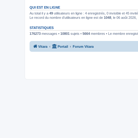
QUI EST EN LIGNE
Au total il y a
49
utilisateurs en ligne : 4 enregistrés, 0 invisible et 45 inv
Le record du nombre d’utilisateurs en ligne est de
1048
, le 06 août 2026,
STATISTIQUES
176273
messages •
10801
sujets •
5664
membres • Le membre enregistr
Vitara
Portail
Forum Vitara