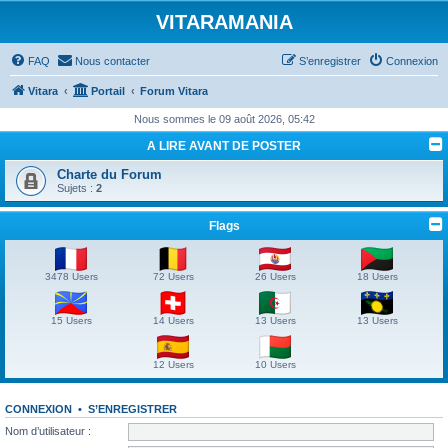
VITARAMANIA
FAQ
Nous contacter
S’enregistrer
Connexion
Vitara
Portail
Forum Vitara
Nous sommes le 09 août 2026, 05:42
A LIRE AVANT DE POSTER
Charte du Forum
Sujets :
2
Flags
3478 Users
72 Users
26 Users
18 Users
15 Users
14 Users
13 Users
13 Users
12 Users
10 Users
CONNEXION
•
S’ENREGISTRER
Nom d’utilisateur :