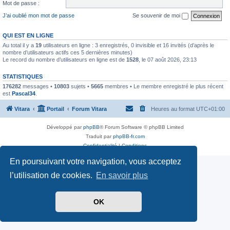
Mot de passe :
J’ai oublié mon mot de passe
Se souvenir de moi
QUI EST EN LIGNE
Au total il y a
19
utilisateurs en ligne : 3 enregistrés, 0 invisible et 16 invités (d’après le
nombre d’utilisateurs actifs ces 5 dernières minutes)
Le record du nombre d’utilisateurs en ligne est de
1528
, le 07 août 2026, 23:13
STATISTIQUES
176282
messages •
10803
sujets •
5665
membres • Le membre enregistré le plus récent
est
Pascal34
.
Vitara
Portail
Forum Vitara
Heures au format
UTC+01:00
Développé par
phpBB
® Forum Software © phpBB Limited
Traduit par
phpBB-fr.com
Confidentialité
|
Conditions
En poursuivant votre navigation, vous acceptez
l’utilisation de cookies.
En savoir plus
OK