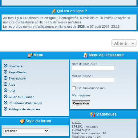
Qui est en ligne ?
Au total il y a
14
utilisateurs en ligne : 4 enregistrés, 0 invisible et 10 invités (d’après le
nombre d’utilisateurs actifs ces 5 dernières minutes)
Le record du nombre d’utilisateurs en ligne est de
1528
, le 07 août 2026, 23:13
Aller à
Menu
Menu de l’utilisateur
Nom d’utilisateur :
Sommaire
Page d’index
Mot de passe :
S’enregistrer
Aide
Se souvenir de moi
FAQ
M’enregistrer
Guide du BBCode
Conditions d’utilisation
Politique de vie privée
Statistiques
Style du forum
Totaux
176291
messages
10803
sujets
Total des annonces :
10
Total des post-it :
34