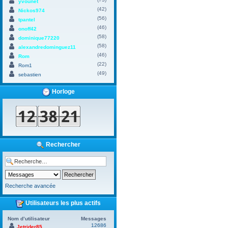
yvounet
(42)
Nickos974
(56)
tpantel
(46)
onoff42
(58)
dominique77220
(58)
alexandredominguez11
(46)
Rom
(22)
Rom1
(49)
sebastien
Horloge
Rechercher
Recherche avancée
Utilisateurs les plus actifs
Nom d’utilisateur
Messages
12686
Jetrider85