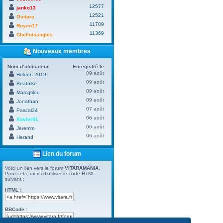
12577
janko13
12521
Ouitara
11709
Royco17
11369
Chelloisangles
Nouveaux membres
Nom d’utilisateur
Enregistré le
09 août
Holden-2019
09 août
Beatnike
09 août
Marcqtilou
09 août
Jonathan
07 août
Pascal34
06 août
Xavier01
06 août
Jeremm
06 août
Herand
Lien du forum
Voici un lien vers le forum
VITARAMANIA
.
Pour cela, merci d’utiliser le code HTML
suivant :
HTML :
BBCode :