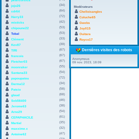
petercorsica
(34)
jojo26
Modérateurs
(64)
cdr64
Chelloisangles
(72)
Harry33
Coluche65
(42)
misticks
Gwebs
(53)
chipoune22
Joy015
(53)
Tobal
Ouitara
(33)
Clément
Royco17
(39)
Kev87
(67)
Dernières visites des robots
TIRI
(67)
francois
Anonymous
(67)
Fletcher03
09 nov. 2023, 18:09
(55)
moonraker
(54)
Santana33
(72)
papoupatou
(34)
Darma12
(58)
Patcio
(68)
glaud
(46)
Seb58400
(38)
Jerome63
(54)
Arno29
(61)
CEPAPHACILE
(35)
Martial
(32)
maxxime.c
(47)
Antoine62
(73)