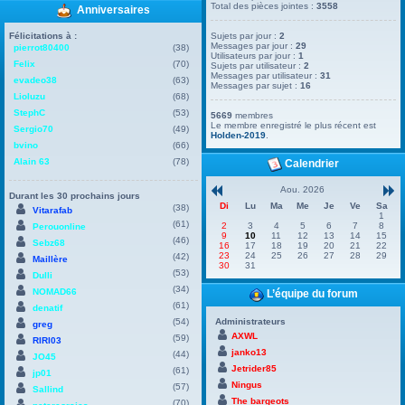
Total des pièces jointes :
3558
Anniversaires
Félicitations à :
Sujets par jour :
2
Messages par jour :
29
pierrot80400
(38)
Utilisateurs par jour :
1
Felix
(70)
Sujets par utilisateur :
2
Messages par utilisateur :
31
evadeo38
(63)
Messages par sujet :
16
Lioluzu
(68)
StephC
(53)
5669
membres
Le membre enregistré le plus récent est
Sergio70
(49)
Holden-2019
.
bvino
(66)
Alain 63
(78)
Calendrier
Aou. 2026
Durant les 30 prochains jours
Di
Lu
Ma
Me
Je
Ve
Sa
(38)
Vitarafab
1
(61)
2
3
4
5
6
7
8
Perouonline
9
10
11
12
13
14
15
(46)
Sebz68
16
17
18
19
20
21
22
23
24
25
26
27
28
29
(42)
Maillère
30
31
(53)
Dulli
(34)
NOMAD66
L’équipe du forum
(61)
denatif
(54)
Administrateurs
greg
AXWL
(59)
RIRI03
janko13
(44)
JO45
Jetrider85
(61)
jp01
Ningus
(57)
Sallind
The bargeots
(70)