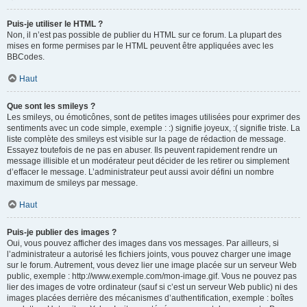
Puis-je utiliser le HTML ?
Non, il n’est pas possible de publier du HTML sur ce forum. La plupart des
mises en forme permises par le HTML peuvent être appliquées avec les
BBCodes.
Haut
Que sont les smileys ?
Les smileys, ou émoticônes, sont de petites images utilisées pour exprimer des
sentiments avec un code simple, exemple : :) signifie joyeux, :( signifie triste. La
liste complète des smileys est visible sur la page de rédaction de message.
Essayez toutefois de ne pas en abuser. Ils peuvent rapidement rendre un
message illisible et un modérateur peut décider de les retirer ou simplement
d’effacer le message. L’administrateur peut aussi avoir défini un nombre
maximum de smileys par message.
Haut
Puis-je publier des images ?
Oui, vous pouvez afficher des images dans vos messages. Par ailleurs, si
l’administrateur a autorisé les fichiers joints, vous pouvez charger une image
sur le forum. Autrement, vous devez lier une image placée sur un serveur Web
public, exemple : http://www.exemple.com/mon-image.gif. Vous ne pouvez pas
lier des images de votre ordinateur (sauf si c’est un serveur Web public) ni des
images placées derrière des mécanismes d’authentification, exemple : boîtes