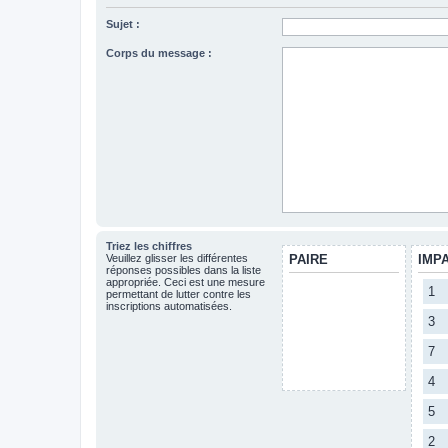
Sujet :
Corps du message :
Triez les chiffres
Veuillez glisser les différentes
PAIRE
IMP
réponses possibles dans la liste
appropriée. Ceci est une mesure
1
permettant de lutter contre les
inscriptions automatisées.
3
7
4
5
2