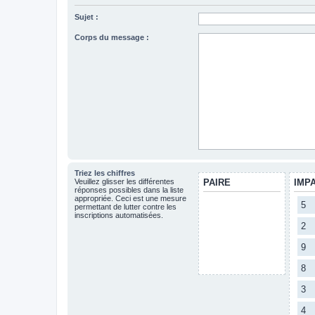
Sujet :
Corps du message :
Triez les chiffres
Veuillez glisser les différentes
PAIRE
IMP
réponses possibles dans la liste
appropriée. Ceci est une mesure
5
permettant de lutter contre les
inscriptions automatisées.
2
9
8
3
4