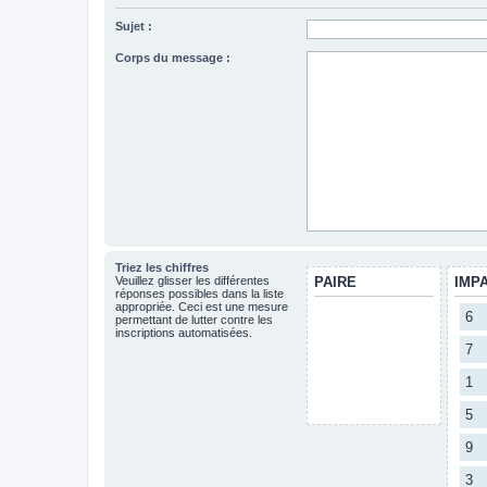
Sujet :
Corps du message :
Triez les chiffres
Veuillez glisser les différentes
PAIRE
IMP
réponses possibles dans la liste
appropriée. Ceci est une mesure
6
permettant de lutter contre les
inscriptions automatisées.
7
1
5
9
3