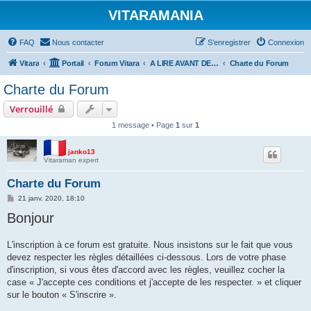
VITARAMANIA
FAQ
Nous contacter
S’enregistrer
Connexion
Vitara
Portail
Forum Vitara
A LIRE AVANT DE POSTER
Charte du Forum
Charte du Forum
Verrouillé
1 message • Page
1
sur
1
janko13
Vitaraman expert
Charte du Forum
M
21 janv. 2020, 18:10
e
Bonjour
s
s
a
g
L'inscription à ce forum est gratuite. Nous insistons sur le fait que vous
e
devez respecter les règles détaillées ci-dessous. Lors de votre phase
d'inscription, si vous êtes d'accord avec les règles, veuillez cocher la
case « J'accepte ces conditions et j'accepte de les respecter. » et cliquer
sur le bouton « S'inscrire ».