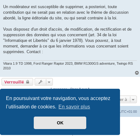
Un modérateur est susceptible de supprimer, a posteriori, toute
contribution qui ne serait pas en relation avec le thème de discussion
abordé, la ligne éditoriale du site, ou qui serait contraire à la loi.
Vous disposez d'un droit d'accès, de modification, de rectification et de
suppression des données qui vous concernent (art. 34 de la loi
"Informatique et Libertés" du 6 janvier 1978). Vous pouvez, à tout
moment, demander à ce que les informations vous concernant soient
supprimées. Contact :
Vitara 1.9 TD 1998, Ford Ranger Raptor 2023, BMW R1300GS adventure, Twingo RS
2010
Verrouillé
1 message • Page
1
sur
1
En poursuivant votre navigation, vous acceptez
Aller à
l’utilisation de cookies.
En savoir plus
Vitara
Portail
Forum Vitara
Heures au format
UTC+01:00
OK
Développé par
phpBB
® Forum Software © phpBB Limited
Traduit par
phpBB-fr.com
Confidentialité
|
Conditions